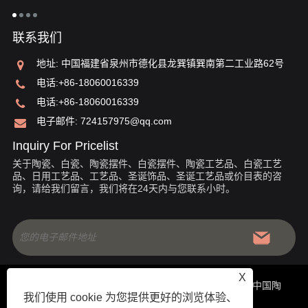
的
联系我们
地址: 中国福建省泉州市德化县龙巽镇巽南第二工业路62号
电话:
+86-18060016339
电话:
+86-18060016339
电子邮件:
724157975@qq.com
Inquiry For Pricelist
关于陶瓷、白瓷、陶瓷摆件、白瓷摆件、陶瓷工艺品、白瓷工艺
品、日用工艺品、工艺品、圣诞饰品、圣诞工艺品或价目表的咨
询，请给我们留言，我们将在24天内与您联系小时。
X
版权所有 © 2020 中国福建省德化县金瑞祥陶瓷有限公司-中国陶
我们使用 cookie 为您提供更好的浏览体验、