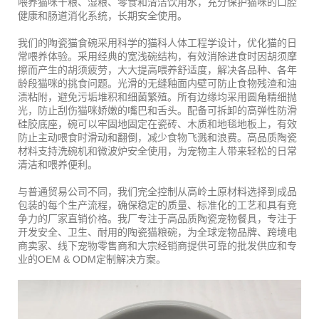
喂养猫咪干粮、湿粮、零食和清洁饮用水，充分保护猫咪的口腔
健康和肠道消化系统，长期安全使用。
我们的陶瓷猫食碗采用科学的猫科人体工程学设计，优化猫的日
常喂养体验。采用经典的宽浅碗结构，有效消除进食时因胡须摩
擦而产生的胡须疲劳，大大提高喂养舒适度，解决各品种、各年
龄段猫咪的挑食问题。光滑的无缝釉面内壁可防止食物残渣和油
渍粘附，避免污垢堆积和细菌繁殖。所有边缘均采用圆角精细抛
光，防止刮伤猫咪娇嫩的嘴巴和舌头。配备可拆卸的高弹性防滑
硅胶底座，碗可以牢固地固定在瓷砖、木质和地毯地板上，有效
防止主动喂食时滑动和翻倒，减少食物飞溅和浪费。高品质陶瓷
材料支持洗碗机和微波炉安全使用，为宠物主人带来轻松的日常
清洁和喂养便利。
与普通贸易公司不同，我们完全控制从高岭土原材料选择到成品
包装的每个生产流程，确保稳定的质量、标准化的工艺和具有竞
争力的厂家直销价格。我厂专注于高品质陶瓷宠物餐具，专注于
开发安全、卫生、耐用的陶瓷猫粮碗，为全球宠物品牌、跨境电
商卖家、线下宠物零售商和大宗经销商提供可靠的批发供应和专
业的OEM & ODM定制解决方案。