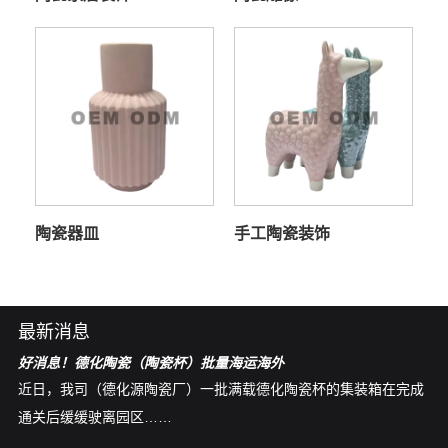
陶瓷器皿
手工陶瓷装饰
最新消息
好消息！德化陶瓷（陶瓷杯）批量海运海外
中
和
近日，我司（德化源陶瓷厂）一批满载德化陶瓷杯的集装箱在完成
德
通关后缓缓驶离园区……
有
特