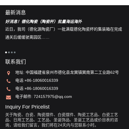
最新消息
好消息！德化陶瓷（陶瓷杯）批量海运海外
中
和
近日，我司（德化源陶瓷厂）一批满载德化陶瓷杯的集装箱在完成
德
通关后缓缓驶离园区……
有
特
的
联系我们
地址: 中国福建省泉州市德化县龙巽镇巽南第二工业路62号
电话:
+86-18060016339
电话:
+86-18060016339
电子邮件:
724157975@qq.com
Inquiry For Pricelist
关于陶瓷、白瓷、陶瓷摆件、白瓷摆件、陶瓷工艺品、白瓷工艺
品、日用工艺品、工艺品、圣诞饰品、圣诞工艺品或价目表的咨
询，请给我们留言，我们将在24天内与您联系小时。